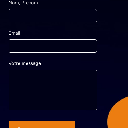
Leave
Nom, Prénom
this
field
blank
Email
Votre message