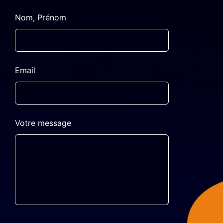
Leave
Nom, Prénom
this
field
blank
Email
Votre message